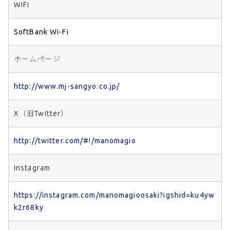
WiFi
SoftBank Wi-Fi
ホームページ
http://www.mj-sangyo.co.jp/
X（旧Twitter）
http://twitter.com/#!/manomagio
Instagram
https://instagram.com/manomagioosaki?igshid=ku4yw
k2r68ky