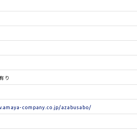
有り
w.amaya-company.co.jp/azabusabo/