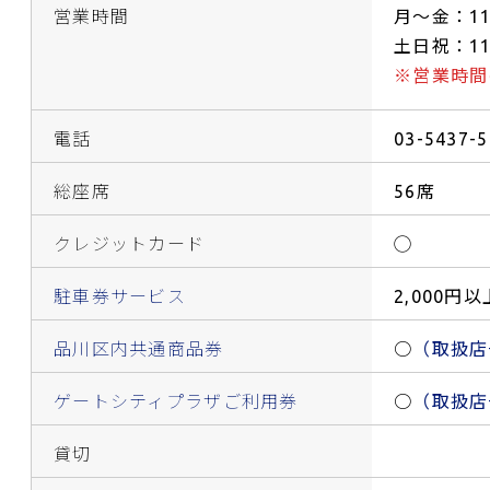
営業時間
月～金：11:
土日祝：11:
※営業時間
電話
03-5437-
総座席
56席
クレジットカード
◯
駐車券サービス
2,000円
品川区内共通商品券
○
（取扱店
ゲートシティプラザご利用券
○
（取扱店
貸切