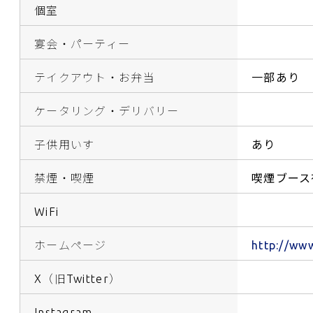
個室
宴会・パーティー
テイクアウト・お弁当
一部あり
ケータリング・デリバリー
子供用いす
あり
禁煙・喫煙
喫煙ブース
WiFi
ホームページ
http://ww
X（旧Twitter）
Instagram