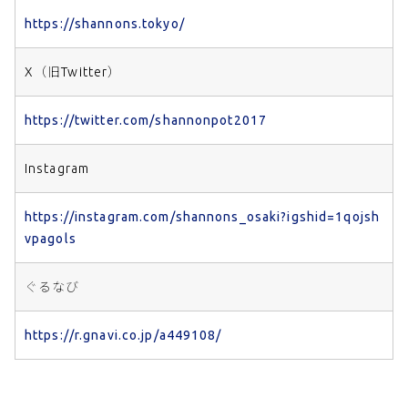
https://shannons.tokyo/
X（旧Twitter）
https://twitter.com/shannonpot2017
Instagram
https://instagram.com/shannons_osaki?igshid=1qojsh
vpagols
ぐるなび
https://r.gnavi.co.jp/a449108/