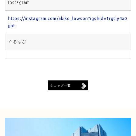
Instagram
https://instagram.com/akiko_lawson?igshid=1rgtiy4x0
jjpt
ぐるなび
ショップ一覧