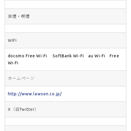
禁煙・喫煙
WiFi
docomo Free Wi-Fi SoftBank Wi-Fi au Wi-Fi Free
Wi-Fi
ホームページ
http://www.lawson.co.jp/
X（旧Twitter）