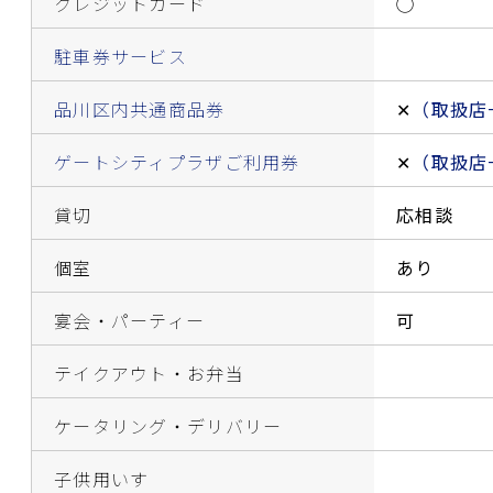
クレジットカード
◯
駐車券サービス
品川区内共通商品券
✕
（取扱店
ゲートシティプラザご利用券
✕
（取扱店
貸切
応相談
個室
あり
宴会・パーティー
可
テイクアウト・お弁当
ケータリング・デリバリー
子供用いす