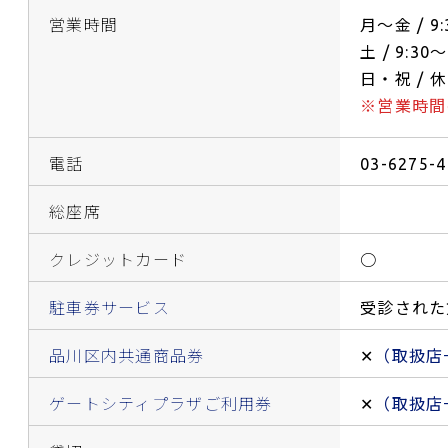
営業時間
月～金 / 9:
土 / 9:3
日・祝 / 
※営業時間
電話
03-6275-
総座席
クレジットカード
○
駐車券サービス
受診された
品川区内共通商品券
✕
（取扱店
ゲートシティプラザご利用券
✕
（取扱店