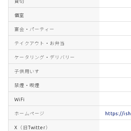
貸切
個室
宴会・パーティー
テイクアウト・お弁当
ケータリング・デリバリー
子供用いす
禁煙・喫煙
WiFi
ホームページ
https://is
X（旧Twitter）