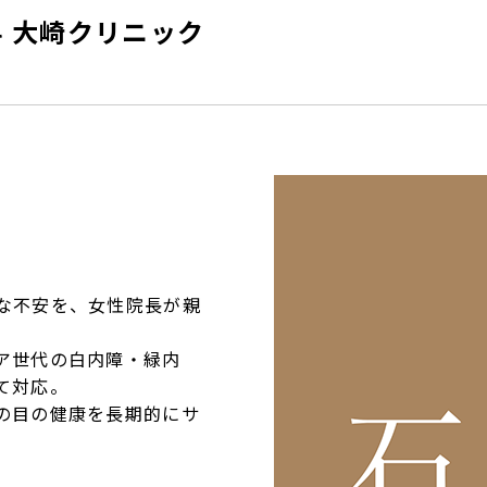
 大崎クリニック
な不安を、女性院⾧が親
ア世代の白内障・緑内
て対応。
の目の健康を⾧期的にサ