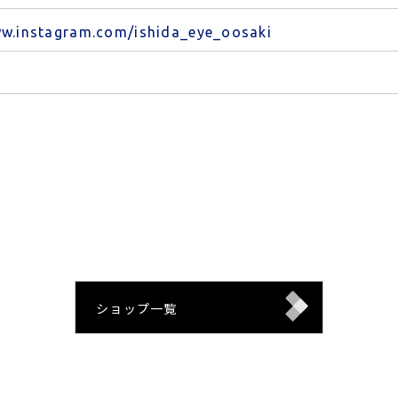
ww.instagram.com/ishida_eye_oosaki
ショップ一覧