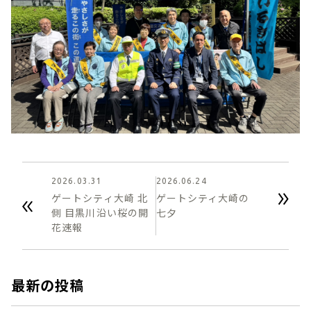
2026.03.31
2026.06.24
ゲートシティ大崎 北
ゲートシティ大崎の
側 目黒川沿い桜の開
七夕
花速報
最新の投稿