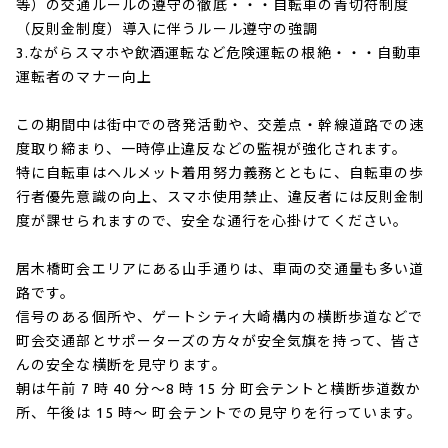
等）の交通ルールの遵守の徹底・・・自転車の青切符制度
（反則金制度）導入に伴うルール遵守の強調
3.ながらスマホや飲酒運転など危険運転の根絶・・・自動車
運転者のマナー向上
この期間中は街中での啓発活動や、交差点・幹線道路での速
度取り締まり、一時停止違反などの監視が強化されます。
特に自転車はヘルメット着用努力義務とともに、自転車の歩
行者優先意識の向上、スマホ使用禁止、違反者には反則金制
度が課せられますので、安全な通行を心掛けてください。
居木橋町会エリアにある山手通りは、車両の交通量も多い道
路です。
信号のある個所や、ゲートシティ大崎構内の横断歩道などで
町会交通部とサポーターズの方々が安全気旗を持って、皆さ
んの安全な横断を見守ります。
朝は午前 7 時 40 分～8 時 15 分 町会テントと横断歩道数か
所、午後は 15 時～ 町会テントでの見守りを行っています。