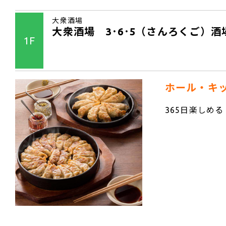
大衆酒場
大衆酒場 3･6･5（さんろくご）酒
1F
ホール・キ
365日楽しめ