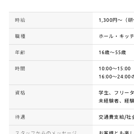
時給
1,300円～（
職種
ホール・キッ
年齢
16歳～55歳
時間
10:00～15:00
16:00～24:
資格
学生、フリー
未経験者、経
待遇
交通費支給/社
スタッフからのメッセージ
お客様とも楽